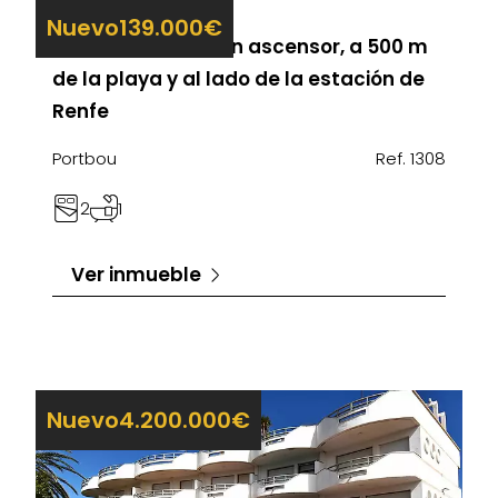
Nuevo
139.000€
Piso reformado con ascensor, a 500 m
de la playa y al lado de la estación de
Renfe
Portbou
Ref. 1308
2
1
Ver inmueble
Nuevo
4.200.000€