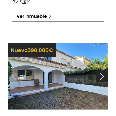
3
2
Ver inmueble
Nuevo
390.000€