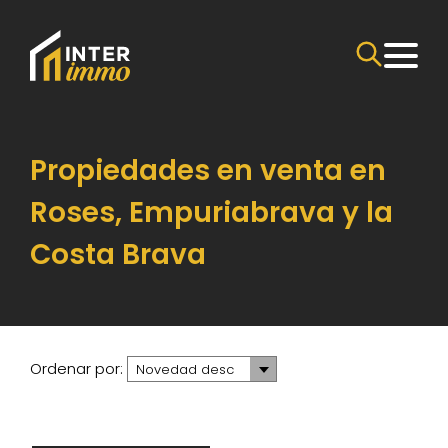
Propiedades en venta en
Roses, Empuriabrava y la
Costa Brava
Ordenar por:
Novedad desc