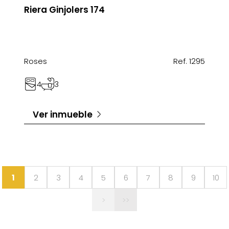
Riera Ginjolers 174
Roses
Ref. 1295
4
3
Ver inmueble
1
2
3
4
5
6
7
8
9
10
>
>>