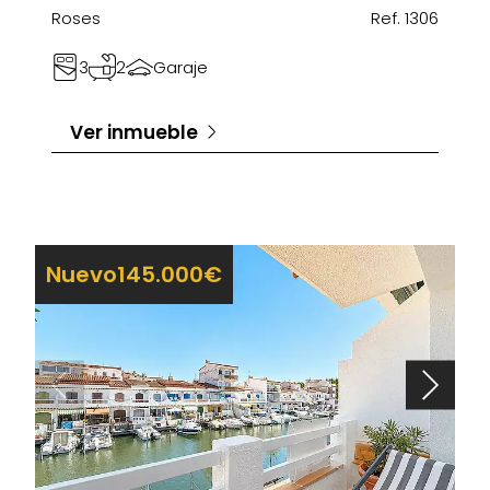
Roses
Ref. 1306
3
2
Garaje
Ver inmueble
Nuevo
145.000€